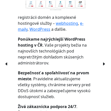
registrácii domén a komplexné
hostingové služby –
webhosting
,
e-
maily
,
WordPress
a ďalšie.
Ponúkame najrýchlejší WordPress
hosting v ČR
. Vaše projekty bežia na
najnovších technológiách pod
nepretržitým dohľadom skúsených
administrátorov.
Bezpečnosť a spoľahlivosť na prvom
mieste
. Pravidelne aktualizujeme
všetky systémy, chránime servery pred
DDoS útokmi a zabezpečujeme vysokú
dostupnosť služieb.
Živá zákaznícka podpora 24/7
.