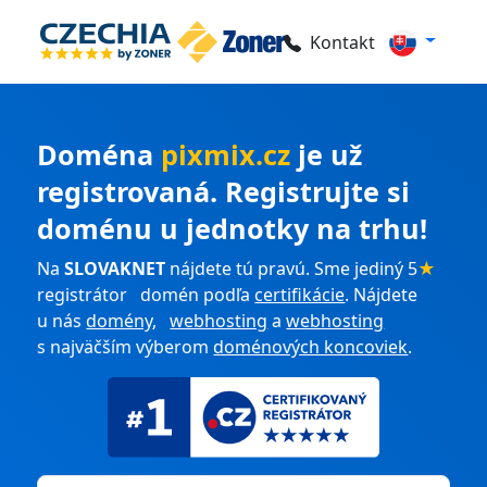
Kontakt
Doména
pixmix.cz
je už
registrovaná. Registrujte si
doménu u jednotky na trhu!
Na
SLOVAKNET
nájdete tú pravú. Sme jediný 5
★
registrátor domén podľa
certifikácie
. Nájdete
u nás
domény
,
webhosting
a
webhosting
s najväčším výberom
doménových koncoviek
.