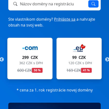
Názov domény na registráciu alebo prevod
Ste vlastníkom domény?
Prihláste sa
a nahrajte
obsah na svoj web.
299 CZK
99 CZK
362 CZK s DPH
120 CZK s DPH
600 CZK
169 CZK
50 %
41 %
* cena za 1. rok registrácie novej domény